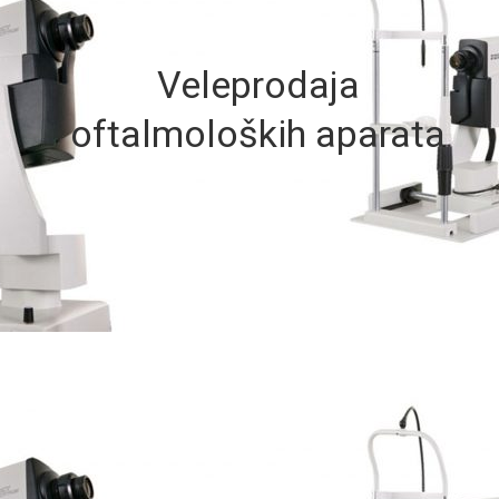
Veleprodaja
oftalmoloških aparata