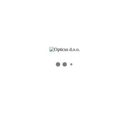
Kontaktnih sočiva
Dioptrijskih sočiva
Kontakt
AIR-OPTIX-AQUA-DAY-AND-NIGHT
Kontakt
Knez Mihailova 6/V
11000 Beograd, Srbija
Email: info@opticus.rs
Tel: +381 11 2182970
Fax: +381 11 2633641
Novosti i Akcije