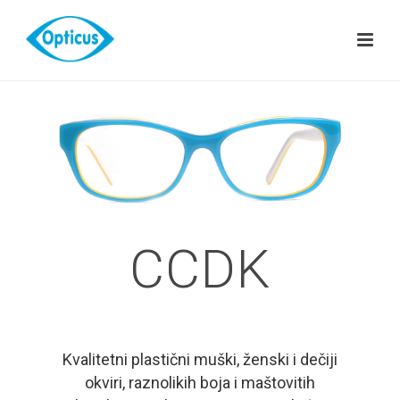
CCDK
Kvalitetni plastični muški, ženski i dečiji
okviri, raznolikih boja i maštovitih