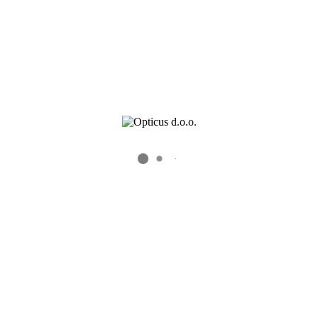
Kontaktnih sočiva
Dioptrijskih sočiva
Kontakt
OKVIRI-PLASTIKA
Kontakt
Knez Mihailova 6/V
11000 Beograd, Srbija
Email: info@opticus.rs
Tel: +381 11 2182970
Fax: +381 11 2633641
Novosti i Akcije