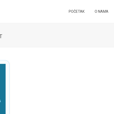
POČETAK
O NAMA
T