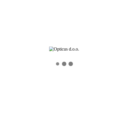
Kontaktnih sočiva
Dioptrijskih sočiva
Kontakt
OPTI-FREE EXPRESS
Kontakt
Knez Mihailova 6/V
11000 Beograd, Srbija
Email: info@opticus.rs
Tel: +381 11 2182970
Fax: +381 11 2633641
Novosti i Akcije