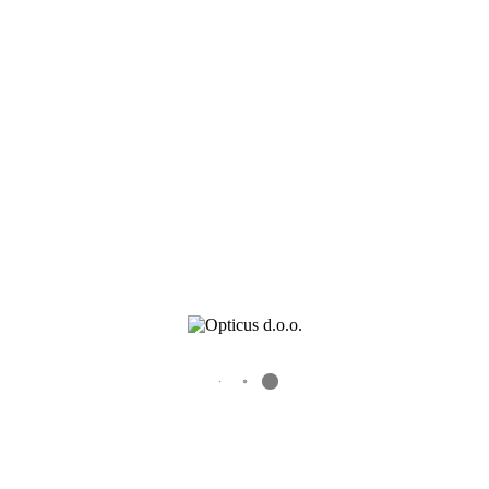
Kontaktnih sočiva
Dioptrijskih sočiva
Kontakt
ALANIE-Z-4-1
0
0
Recent Posts
Veleprodaja okvira – Novogodisnje akcije i popusti
Veleprodajna akcija Alcon proizvoda do 15. jula