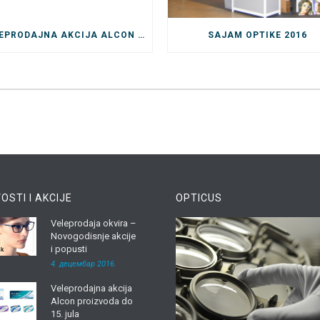
VELEPRODAJNA AKCIJA ALCON PROIZVODA DO 15. JULA
SAJAM OPTIKE 2016
OSTI I AKCIJE
OPTICUS
Veleprodaja okvira –
Novogodisnje akcije
i popusti
4. децембар 2016.
Veleprodajna akcija
Alcon proizvoda do
15. jula