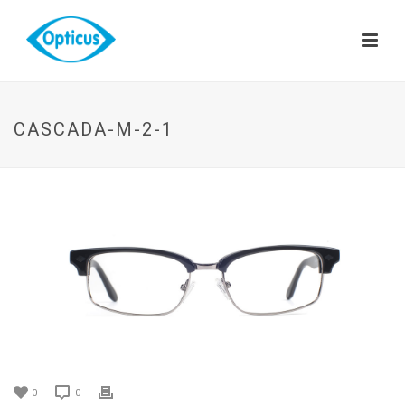
CASCADA-M-2-1
0
0