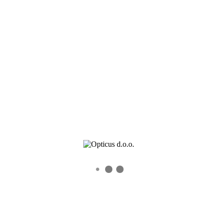
Kontaktnih sočiva
Dioptrijskih sočiva
Kontakt
CLASSIC-LINE-M-4-3
0
0
Recent Posts
Veleprodaja okvira – Novogodisnje akcije i popusti
Veleprodajna akcija Alcon proizvoda do 15. jula