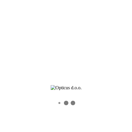
Kontaktnih sočiva
Dioptrijskih sočiva
Kontakt
C9-145-2
0
0
Recent Posts
Veleprodaja okvira – Novogodisnje akcije i popusti
Veleprodajna akcija Alcon proizvoda do 15. jula