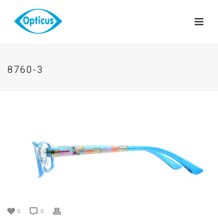
8760-3
0
0