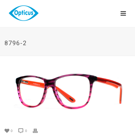
8796-2
0
0