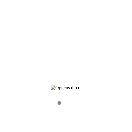
Kontaktnih sočiva
Dioptrijskih sočiva
Kontakt
FL-602-C4-2
0
0
Recent Posts
Veleprodaja okvira – Novogodisnje akcije i popusti
Veleprodajna akcija Alcon proizvoda do 15. jula