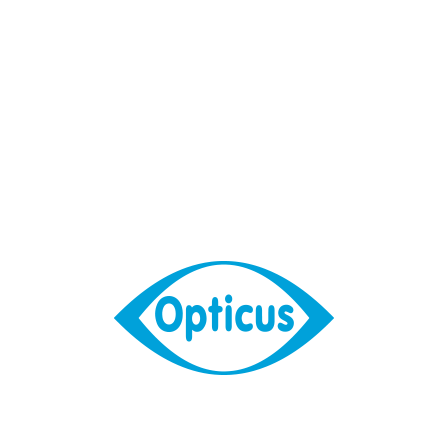
Recent Posts
Veleprodaja okvira – Novogodisnje akcije i popusti
Veleprodajna akcija Alcon proizvoda do 15. jula