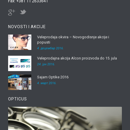
Fax: +381 11 2633641
NOVOSTI I AKCIJE
Veleprodaja okvira – Novogodisnje akcije i
popusti
4. децембар 2016.
Veleprodajna akcija Alcon proizvoda do 15. jula
24. јун 2016.
Sajam Optike 2016
4. март 2016.
OPTICUS