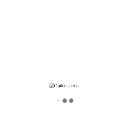
Kontaktnih sočiva
Dioptrijskih sočiva
Kontakt
R-45007-C408-1
0
0
Recent Posts
Veleprodaja okvira – Novogodisnje akcije i popusti
Veleprodajna akcija Alcon proizvoda do 15. jula