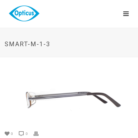
SMART-M-1-3
0
0