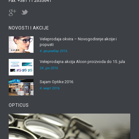
Fax: +381 11 2633641
NOVOSTI I AKCIJE
Veleprodaja okvira – Novogodisnje akcije i
popusti
4. децембар 2016.
Veleprodajna akcija Alcon proizvoda do 15. jula
24. јун 2016.
Sajam Optike 2016
4. март 2016.
OPTICUS