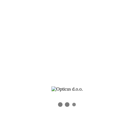
Kontaktnih sočiva
Dioptrijskih sočiva
Kontakt
SAJAM-OPTIKE-1
0
0
Recent Posts
Veleprodaja okvira – Novogodisnje akcije i popusti
Veleprodajna akcija Alcon proizvoda do 15. jula